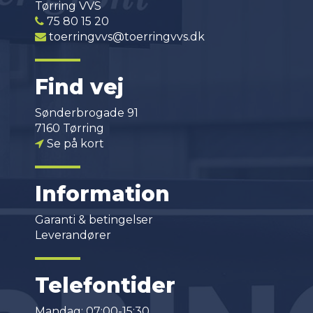
Tørring VVS
75 80 15 20
toerringvvs@toerringvvs.dk
Find vej
Sønderbrogade 91
7160 Tørring
Se på kort
Information
Garanti & betingelser
Leverandører
Telefontider
Mandag: 07:00-15:30