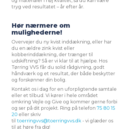
og materialer i høj kvalitet, så du kan være
tryg ved resultatet – år efter år.
Hør nærmere om
mulighederne!
Overvejer du ny kvist inddækning, eller har
du en ældre zink kvist eller
kobberinddækning, der trænger til
udskiftning? Så er vi klar til at hjælpe. Hos
Tørring VVS får du solid rådgivning, godt
håndværk og et resultat, der både beskytter
og forskønner din bolig.
Kontakt os i dag for en uforpligtende samtale
eller et tilbud. Vi kører i hele området
omkring Vejle og Give og kommer gerne forbi
og ser på dit projekt. Ring på telefon
75 80 15
20
eller skriv
til
toerringvvs@toerringvvs.dk
- vi glæder os
til at høre fra dig!