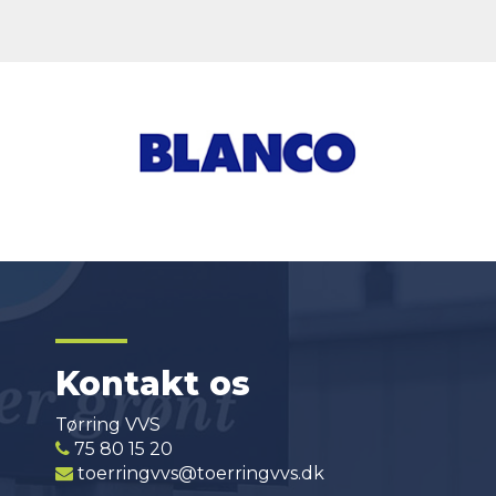
Kontakt os
Tørring VVS
75 80 15 20
toerringvvs@toerringvvs.dk