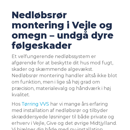
Nedløbsrør
montering i Vejle og
omegn
–
undgå dyre
følgeskader
Et velfungerende nedløbssystem er
afgørende for at beskytte dit hus mod fugt,
skader og skæmmende algevækst.
Nedløbsrør montering handler altså ikke blot
om funktion, men i lige så høj grad om
præcision, materialevalg og håndværk i høj
kvalitet.
Hos
Tørring VVS
har vi mange års erfaring
med installation af nedløbsrør og tilbyder
skræddersyede løsninger til både private og
erhverv i Vejle, Give og det øvrige Midtjylland.
Vi hjælper dig både med ny-installation,