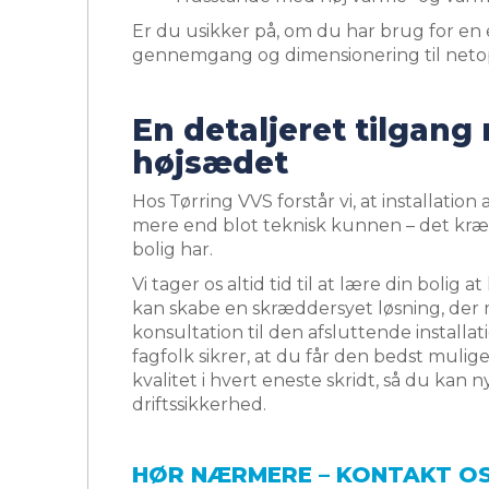
Er du usikker på, om du har brug for en 
gennemgang og dimensionering til netop
En detaljeret tilgang
højsædet
Hos Tørring VVS forstår vi, at installati
mere end blot teknisk kunnen – det kræve
bolig har.
Vi tager os altid tid til at lære din bolig
kan skabe en skræddersyet løsning, der m
konsultation til den afsluttende installati
fagfolk sikrer, at du får den bedst muli
kvalitet i hvert eneste skridt, så du k
driftssikkerhed.
HØR NÆRMERE – KONTAKT OS 