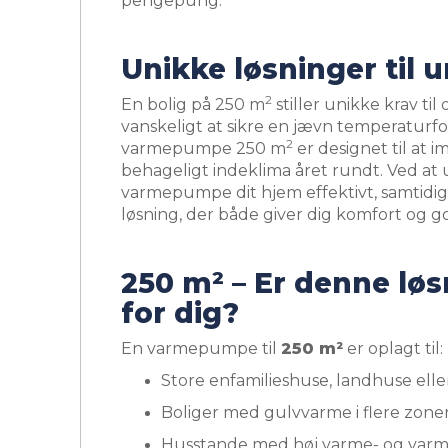
pengepung.
Unikke løsninger til 
2
En bolig på 250 m
stiller unikke krav t
vanskeligt at sikre en jævn temperaturford
2
varmepumpe 250 m
er designet til at 
behageligt indeklima året rundt. Ved a
varmepumpe dit hjem effektivt, samtidi
løsning, der både giver dig komfort og g
250 m² – Er denne løs
for dig?
En varmepumpe til
250 m²
er oplagt til:
Store enfamilieshuse, landhuse elle
Boliger med gulvvarme i flere zone
Husstande med høj varme- og varm