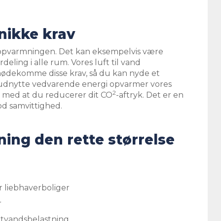
unikke krav
il opvarmningen. Det kan eksempelvis være
eling i alle rum. Vores luft til vand
imødekomme disse krav, så du kan nyde et
t udnytte vedvarende energi opvarmer vores
2
g med at du reducerer dit CO
-aftryk. Det er en
od samvittighed.
ning den rette størrelse
r liebhaverboliger
r
tvandsbelastning