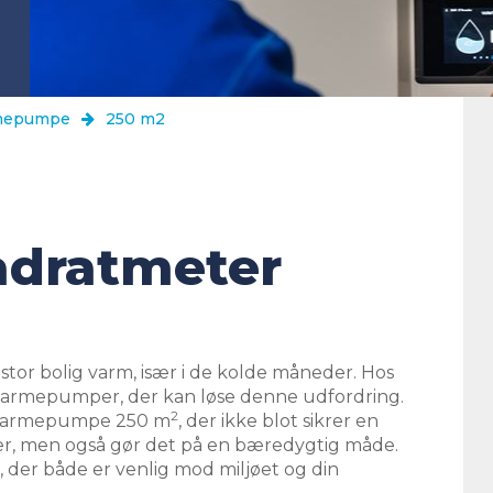
armepumpe
250 m2
adratmeter
tor bolig varm, især i de kolde måneder. Hos
f varmepumper, der kan løse denne udfordring.
2
nd varmepumpe 250 m
, der ikke blot sikrer en
er, men også gør det på en bæredygtig måde.
 der både er venlig mod miljøet og din