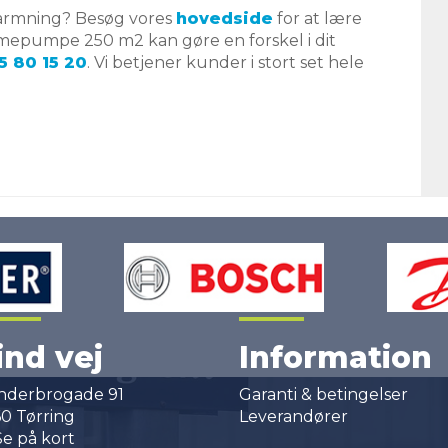
opvarmning? Besøg vores
hovedside
for at lære
rmepumpe 250 m2 kan gøre en forskel i dit
5 80 15 20
. Vi betjener kunder i stort set hele
ind vej
Information
nderbrogade 91
Garanti & betingelser
60 Tørring
Leverandører
e på kort