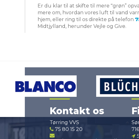
Er du klar til at skifte til mere "grøn” 
mere om, hvordan vores luft til vand va
hjem, eller ring til os direkte på telefon
7
Midtjylland, herunder Vejle og Give.
Kontakt os
F
Tørring VVS
Sø
75 80 15 20
71
S