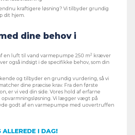
endnu kraftigere løsning? Vi tilbyder grundig
 dit hjem.
 med dine behov i
2
on af en luft til vand varmepumpe 250 m
kræver
r også indsigt i de specifikke behov, som din
 at kende og tilbyder en grundig vurdering, så vi
atcher dine præcise krav. Fra den første
on, er vi ved din side. Vores hold af erfarne
ge opvarmningsløsning. Vi lægger vægt på
an nyde godt af en varmepumpe med uovertruffen
ALLEREDE I DAG!