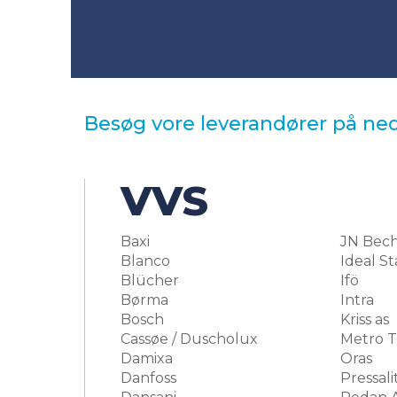
Besøg vore leverandører på ned
VVS
Baxi
JN Bec
Blanco
Ideal S
Blücher
Ifö
Børma
Intra
Bosch
Kriss as
Cassøe / Duscholux
Metro 
Damixa
Oras
Danfoss
Pressali