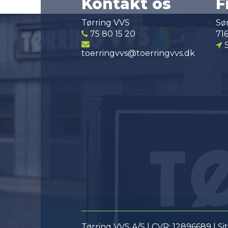
Kontakt os
F
Tørring VVS
Sø
75 80 15 20
71
S
toerringvvs@toerringvvs.dk
Tørring VVS A/S | CVR: 12896689 |
Si