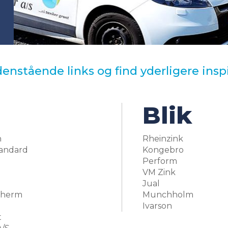
enstående links og find yderligere insp
Blik
h
Rheinzink
tandard
Kongebro
Perform
VM Zink
Jual
Therm
Munchholm
Ivarson
t