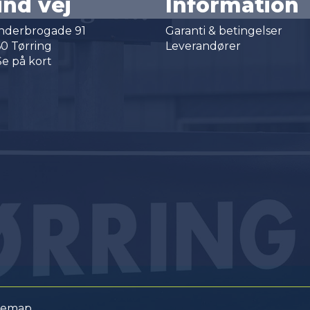
ind vej
Information
nderbrogade 91
Garanti & betingelser
60 Tørring
Leverandører
e på kort
temap