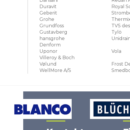
Dansani
Redan 
Duravit
Royal S
Geberit
Strombe
Grohe
Thermi
Grundfoss
TVS des
Gustavberg
Tylö
hansgrohe
Unidrai
Denform
Uponor
Vola
Villeroy & Boch
Vølund
Frost D
WellMore A/S
Smedb