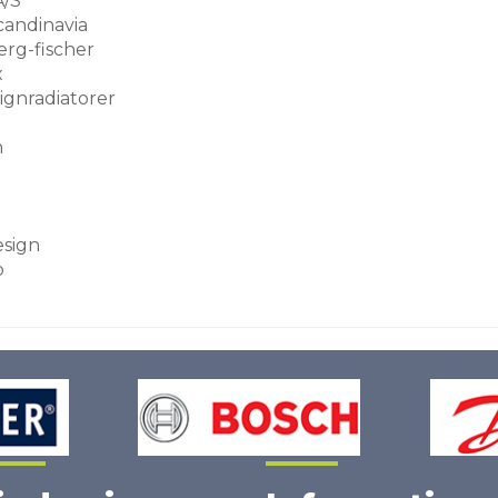
A/S
candinavia
rg-fischer
x
ignradiatorer
n
esign
o